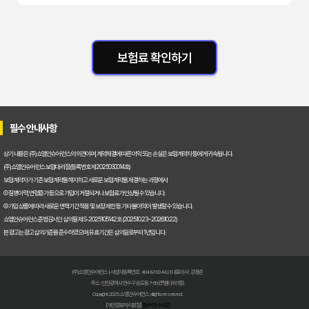
보험료 확인하기
필수 안내사항
상기 내용은 (주)쇼엠인슈어런스의 의견이며, 계약체결에 따른 이익 또는 손실은 보험계약자 등에게 귀속됩니다.
(주)쇼엠인슈어런스 보험대리점(등록번호 제2025030014호)
보험계약자가 기존 보험계약을 해지하고 새로운 보험계약을 체결하는 과정에서
① 질병이력, 연령증가 등으로 가입이 거절되거나 보험료가 인상될 수 있습니다.
② 가입 상품에 따라 새로운 면책기간 적용 및 보장 제한 등 기타 불이익이 발생할 수 있습니다.
쇼엠인슈어런스 준법감시인 심의필 제S-2025105142호 (2025.10.23~2026.10.22)
본 광고는 광고심의기준을 준수하였으며, 유효기간은 심의일로부터 1년입니다.
(주)쇼엠인슈어런스 | 사업자등록번호 : 404-87-03442 | 대표이사 : 강경준
주소 : 인천광역시 연수구 송도동 7-50 (갯벌타워 7층)
Copyright 2025. 쇼엠인슈어런스 all rights reserved.
[개인정보처리방침]
[필수안내사항]